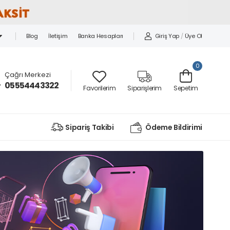
Blog
İletişim
Banka Hesapları
Giriş Yap
/
Üye Ol
0
Çağrı Merkezi
05554443322
Favorilerim
Siparişlerim
Sepetim
Sipariş Takibi
Ödeme Bildirimi